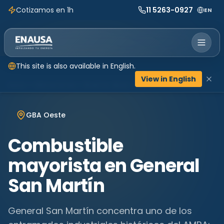
Cotizamos en 1h
11 5263-0927
EN
This site is also available in English.
View in English
Inicio
Ubicaciones
Buenos Aires
General San Martín
GBA Oeste
Combustible
mayorista en
General
San Martín
General San Martín concentra uno de los