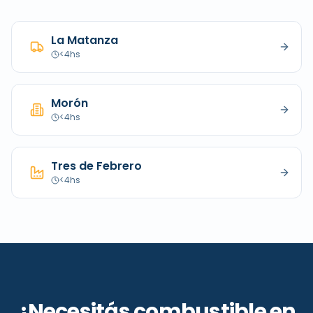
La Matanza
<4hs
Morón
<4hs
Tres de Febrero
<4hs
¿Necesitás combustible en