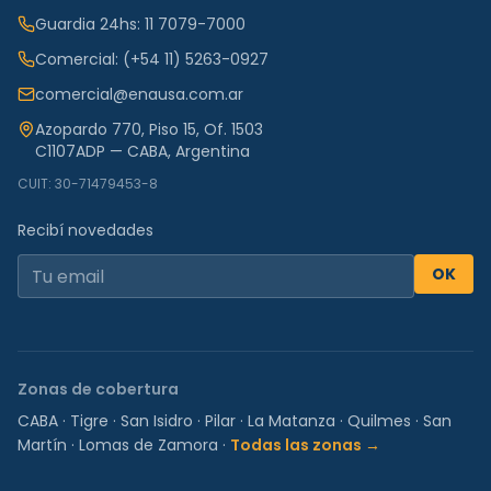
Guardia 24hs:
11 7079-7000
Comercial:
(+54 11) 5263-0927
comercial@enausa.com.ar
Azopardo 770, Piso 15, Of. 1503
C1107ADP — CABA, Argentina
CUIT: 30-71479453-8
Recibí novedades
OK
Zonas de cobertura
CABA
·
Tigre
·
San Isidro
·
Pilar
·
La Matanza
·
Quilmes
·
San
Martín
·
Lomas de Zamora
·
Todas las zonas →