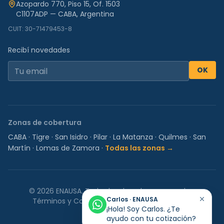
Azopardo 770, Piso 15, Of. 1503
C1107ADP — CABA, Argentina
CUIT: 30-71479453-8
Recibí novedades
OK
Zonas de cobertura
CABA
·
Tigre
·
San Isidro
·
Pilar
·
La Matanza
·
Quilmes
·
San
Martín
·
Lomas de Zamora
·
Todas las zonas →
©
2026
ENAUSA.
Todos los derechos reservados.
Carlos · ENAUSA
Términos y Condiciones
Política de Privacidad
¡Hola! Soy Carlos. ¿Te
ayudo con tu cotización?