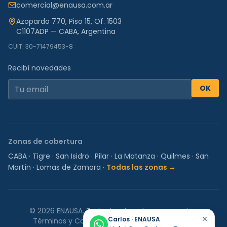
comercial@enausa.com.ar
Azopardo 770, Piso 15, Of. 1503
C1107ADP — CABA, Argentina
CUIT: 30-71479453-8
Recibí novedades
OK
Zonas de cobertura
CABA
·
Tigre
·
San Isidro
·
Pilar
·
La Matanza
·
Quilmes
·
San
Martín
·
Lomas de Zamora
·
Todas las zonas →
©
2026
ENAUSA.
Todos los derechos reservados.
Carlos · ENAUSA
Términos y Condiciones
Política de Privacidad