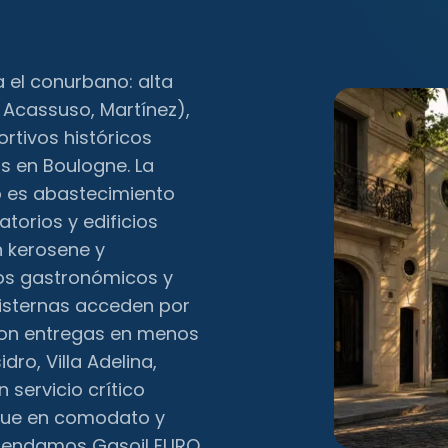
a el conurbano: alta
Acassuso, Martínez),
rtivos históricos
as en Boulogne. La
o es abastecimiento
torios y edificios
n kerosene y
los gastronómicos y
cisternas acceden por
 con entregas en menos
dro, Villa Adelina,
 servicio crítico
que en comodato y
omendamos Gasoil EURO