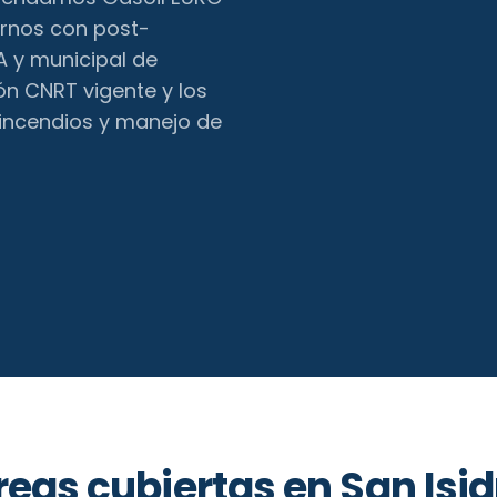
rnos con post-
 y municipal de
ión CNRT vigente y los
incendios y manejo de
reas cubiertas en
San Isid