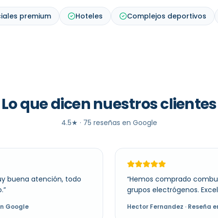
iales premium
Hoteles
Complejos deportivos
Lo que dicen nuestros clientes
4.5
★ ·
75
reseñas en Google
uy buena atención, todo
“
Hemos comprado combusti
.
”
grupos electrógenos. Excel
en Google
Hector Fernandez
· Reseña e