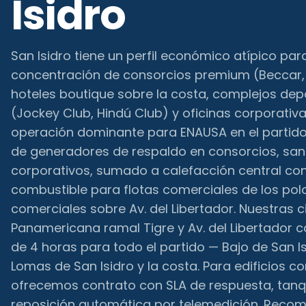
Isidro
San Isidro tiene un perfil económico atípico par
concentración de consorcios premium (Beccar, 
hoteles boutique sobre la costa, complejos depo
(Jockey Club, Hindú Club) y oficinas corporativ
operación dominante para ENAUSA en el partid
de generadores de respaldo en consorcios, sana
corporativos, sumado a calefacción central co
combustible para flotas comerciales de los po
comerciales sobre Av. del Libertador. Nuestras 
Panamericana ramal Tigre y Av. del Libertador
de 4 horas para todo el partido — Bajo de San Isi
Lomas de San Isidro y la costa. Para edificios con
ofrecemos contrato con SLA de respuesta, tan
reposición automática por telemedición. Rec