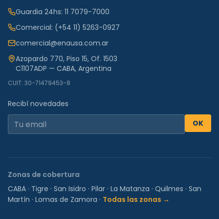
Guardia 24hs:
11 7079-7000
Comercial:
(+54 11) 5263-0927
comercial@enausa.com.ar
Azopardo 770, Piso 15, Of. 1503
C1107ADP — CABA, Argentina
CUIT: 30-71479453-8
Recibí novedades
OK
Zonas de cobertura
CABA
·
Tigre
·
San Isidro
·
Pilar
·
La Matanza
·
Quilmes
·
San
Martín
·
Lomas de Zamora
·
Todas las zonas →