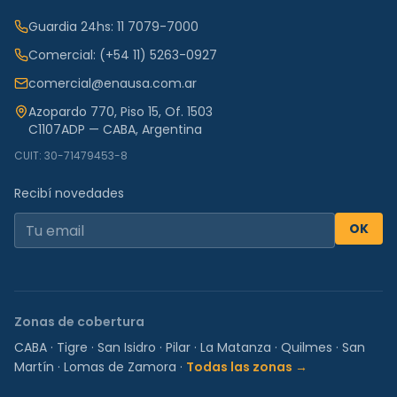
Guardia 24hs:
11 7079-7000
Comercial:
(+54 11) 5263-0927
comercial@enausa.com.ar
Azopardo 770, Piso 15, Of. 1503
C1107ADP — CABA, Argentina
CUIT: 30-71479453-8
Recibí novedades
OK
Zonas de cobertura
CABA
·
Tigre
·
San Isidro
·
Pilar
·
La Matanza
·
Quilmes
·
San
Martín
·
Lomas de Zamora
·
Todas las zonas →