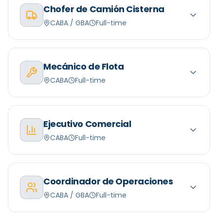
Chofer de Camión Cisterna
CABA / GBA
Full-time
Mecánico de Flota
CABA
Full-time
Ejecutivo Comercial
CABA
Full-time
Coordinador de Operaciones
CABA / GBA
Full-time