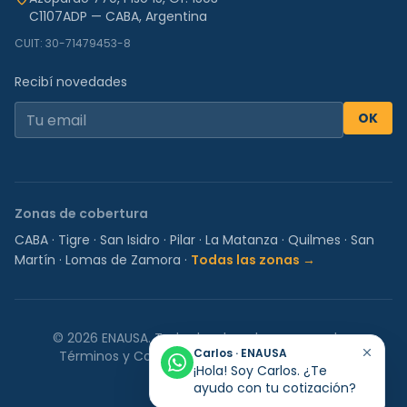
C1107ADP — CABA, Argentina
CUIT: 30-71479453-8
Recibí novedades
OK
Zonas de cobertura
CABA
·
Tigre
·
San Isidro
·
Pilar
·
La Matanza
·
Quilmes
·
San
Martín
·
Lomas de Zamora
·
Todas las zonas →
©
2026
ENAUSA.
Todos los derechos reservados.
Carlos · ENAUSA
Términos y Condiciones
Política de Privacidad
¡Hola! Soy Carlos. ¿Te
ayudo con tu cotización?