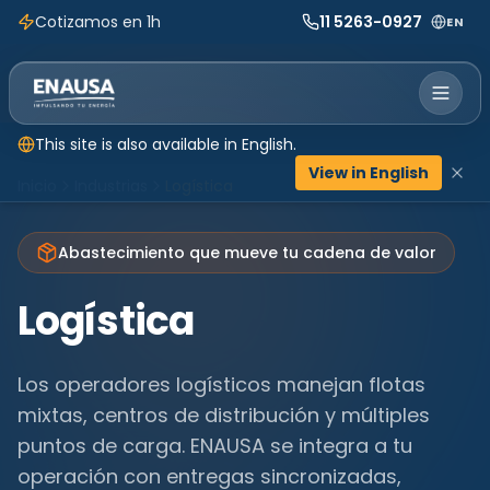
Cotizamos en 1h
11 5263-0927
EN
This site is also available in English.
View in English
Inicio
Industrias
Logística
Abastecimiento que mueve tu cadena de valor
Logística
Los operadores logísticos manejan flotas
mixtas, centros de distribución y múltiples
puntos de carga. ENAUSA se integra a tu
operación con entregas sincronizadas,