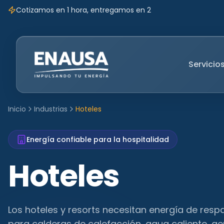
Cotizamos en 1 hora, entregamos en 2
Servicio
Inicio
Industrias
Hoteles
Energía confiable para la hospitalidad
Hoteles
Los hoteles y resorts necesitan energía de resp
para calderas de calefacción, agua caliente, g