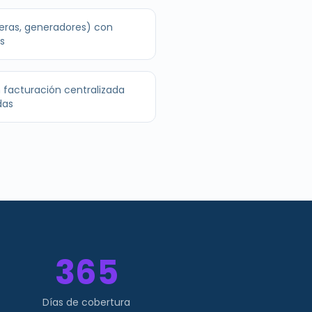
deras, generadores) con
s
 facturación centralizada
das
365
Días de cobertura