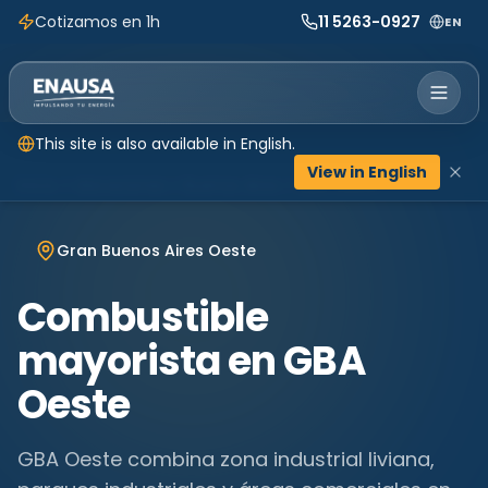
Cotizamos en 1h
11 5263-0927
EN
This site is also available in English.
View in English
Inicio
Ubicaciones
Buenos Aires
GBA Oeste
Gran Buenos Aires Oeste
Combustible
mayorista en
GBA
Oeste
GBA Oeste combina zona industrial liviana,