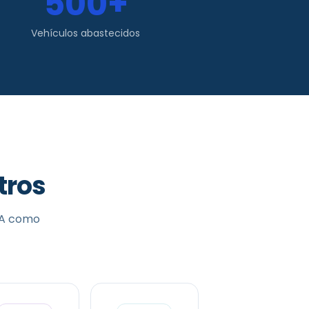
500+
Vehículos abastecidos
tros
SA como