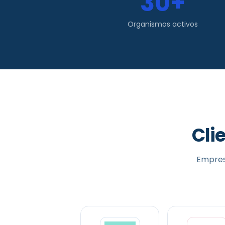
30+
Organismos activos
Cli
Empres