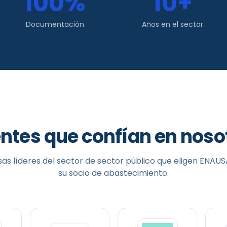
100%
10+
Documentación
Años en el sector
entes que confían en noso
as líderes del sector de
sector público
que eligen ENAU
su socio de abastecimiento.