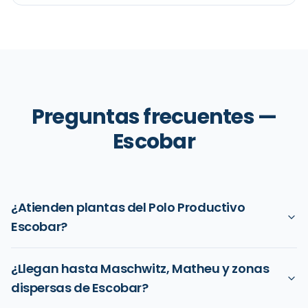
Preguntas frecuentes —
Escobar
¿Atienden plantas del Polo Productivo
Escobar?
Sí, somos proveedores habituales de plantas radicadas en
¿Llegan hasta Maschwitz, Matheu y zonas
el Polo Productivo Escobar — plantas alimenticias,
depósitos farmacéuticos y manufactura liviana ubicadas
dispersas de Escobar?
sobre Panamericana km 50-70. Ofrecemos entregas a