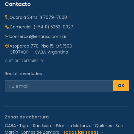
Contacto
Guardia 24hs:
11 7079-7000
Comercial:
(+54 11) 5263-0927
comercial@enausa.com.ar
Azopardo 770, Piso 15, Of. 1503
C1107ADP — CABA, Argentina
CUIT: 30-71479453-8
Recibí novedades
OK
Zonas de cobertura
CABA
·
Tigre
·
San Isidro
·
Pilar
·
La Matanza
·
Quilmes
·
San
Martín
·
Lomas de Zamora
·
Todas las zonas →