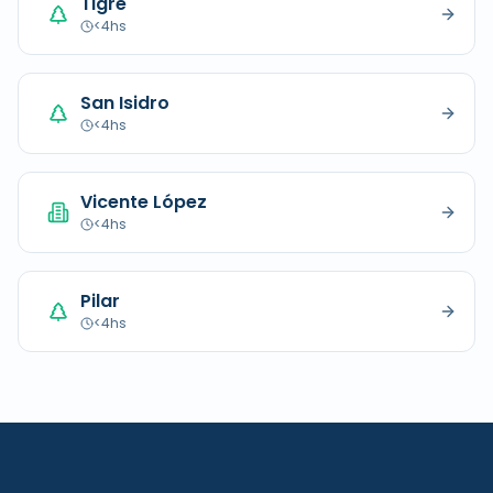
Tigre
<4hs
San Isidro
<4hs
Vicente López
<4hs
Pilar
<4hs