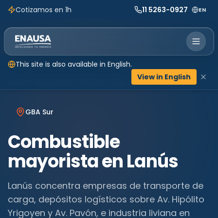
Cotizamos en 1h
11 5263-0927
EN
This site is also available in English.
View in English
Inicio
Ubicaciones
Buenos Aires
Lanús
GBA Sur
Combustible
mayorista en
Lanús
Lanús concentra empresas de transporte de
carga, depósitos logísticos sobre Av. Hipólito
Yrigoyen y Av. Pavón, e industria liviana en