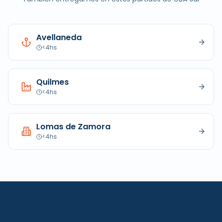
Avellaneda
<4hs
Quilmes
<4hs
Lomas de Zamora
<4hs