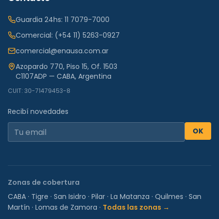
Guardia 24hs:
11 7079-7000
Comercial:
(+54 11) 5263-0927
comercial@enausa.com.ar
Azopardo 770, Piso 15, Of. 1503
C1107ADP — CABA, Argentina
CUIT: 30-71479453-8
Recibí novedades
OK
Zonas de cobertura
CABA
·
Tigre
·
San Isidro
·
Pilar
·
La Matanza
·
Quilmes
·
San
Martín
·
Lomas de Zamora
·
Todas las zonas →