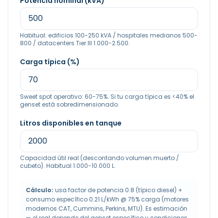
Potencia nominal (kVA)
Habitual: edificios 100-250 kVA / hospitales medianos 500-
800 / datacenters Tier III 1.000-2.500.
Carga típica (%)
Sweet spot operativo: 60-75%. Si tu carga típica es <40% el
genset está sobredimensionado.
Litros disponibles en tanque
Capacidad útil real (descontando volumen muerto /
cubeto). Habitual 1.000-10.000 L.
Cálculo:
usa factor de potencia
0.8
(típico diesel) +
consumo específico
0.21
L/kWh @ 75% carga (motores
modernos CAT, Cummins, Perkins, MTU). Es estimación
— el real depende del genset específico y condiciones