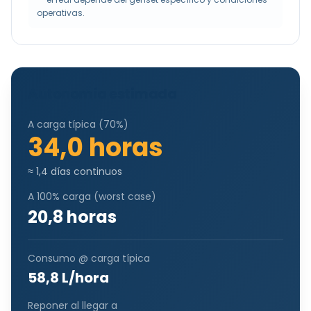
operativas.
Autonomía estimada
A carga típica (
70
%)
34,0
horas
≈
1,4
días continuos
A 100% carga (worst case)
20,8
horas
Consumo @ carga típica
58,8
L/hora
Reponer al llegar a