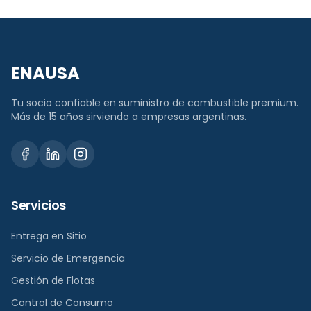
al cruzar umbral (típicamente 30%), eliminando la
necesidad de cálculo manual y reduciendo el riesgo a
cero. Para clientes con SLA contractual el dispatch arranca
antes que el genset llegue al fondo.
ENAUSA
Tu socio confiable en suministro de combustible premium.
Más de 15 años sirviendo a empresas argentinas.
Servicios
Entrega en Sitio
Servicio de Emergencia
Gestión de Flotas
Control de Consumo